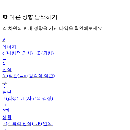
🔄 다른 성향 탐색하기
각 차원의 반대 성향을 가진 타입을 확인해보세요
⚡
에너지
e (내향적 외향)
→
E (외향)
→
🔭
인식
N (직관)
→
n (감각적 직관)
→
💭
판단
F (감정)
→
f (사고적 감정)
→
🗺️
생활
p (계획적 인식)
→
P (인식)
→