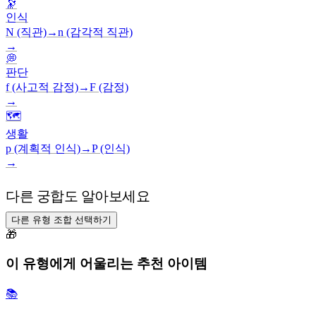
🔭
인식
N (직관)
→
n (감각적 직관)
→
💭
판단
f (사고적 감정)
→
F (감정)
→
🗺️
생활
p (계획적 인식)
→
P (인식)
→
다른 궁합도 알아보세요
다른 유형 조합 선택하기
🎁
이 유형에게 어울리는 추천 아이템
📚