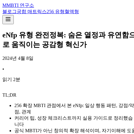
M
MBTI 연구소
블로그
궁합 매트릭스
256 유형
혈액형
eNfp 유형 완전정복: 숨은 열정과 유연함
로 움직이는 공감형 혁신가
2024년 4월 8일
•
읽기
2
분
TL;DR
256 확장 MBTI 관점에서 본 eNfp: 일상 행동 패턴, 강점/약
점, 관계
커리어 팁, 성장 체크리스트까지 실용 가이드로 정리했습
니다
공식 MBTI가 아닌 창의적 확장 해석이며, 자기이해에 도