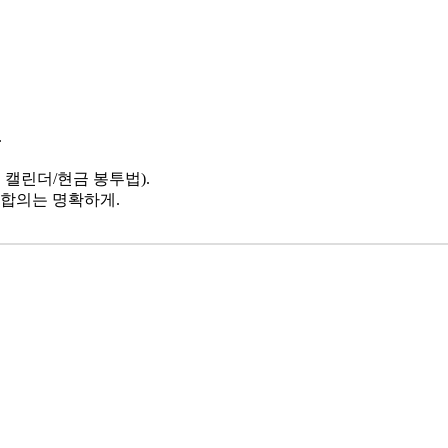
.
캘린더/현금 봉투법).
되 합의는 명확하게.