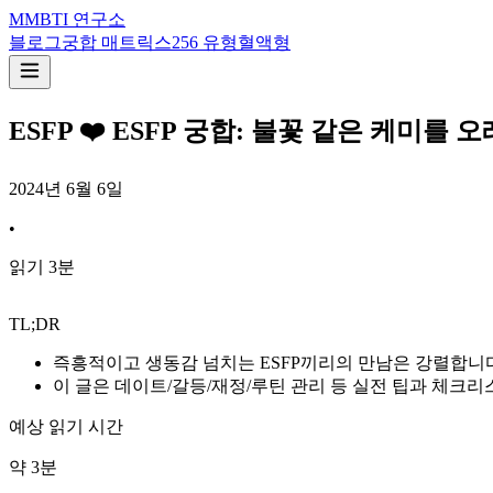
M
MBTI 연구소
블로그
궁합 매트릭스
256 유형
혈액형
ESFP ❤️ ESFP 궁합: 불꽃 같은 케미를
2024년 6월 6일
•
읽기
3
분
TL;DR
즉흥적이고 생동감 넘치는 ESFP끼리의 만남은 강렬합니
이 글은 데이트/갈등/재정/루틴 관리 등 실전 팁과 체크리
예상 읽기 시간
약
3
분