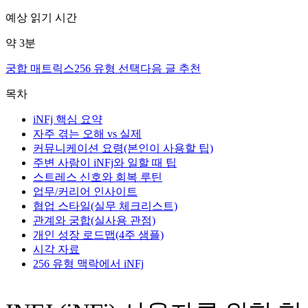
예상 읽기 시간
약
3
분
궁합 매트릭스
256 유형 선택
다음 글 추천
목차
iNFj 핵심 요약
자주 겪는 오해 vs 실제
커뮤니케이션 요령(본인이 사용할 팁)
주변 사람이 iNFj와 일할 때 팁
스트레스 신호와 회복 루틴
업무/커리어 인사이트
협업 스타일(실무 체크리스트)
관계와 궁합(실사용 관점)
개인 성장 로드맵(4주 샘플)
시각 자료
256 유형 맥락에서 iNFj