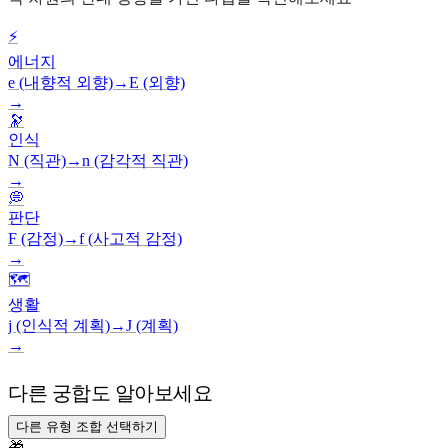
⚡
에너지
e (내향적 외향)
→
E (외향)
→
🔭
인식
N (직관)
→
n (감각적 직관)
→
💭
판단
F (감정)
→
f (사고적 감정)
→
🗺️
생활
j (인식적 계획)
→
J (계획)
→
다른 궁합도 알아보세요
다른 유형 조합 선택하기
🎁