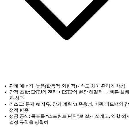
관계 에너지: 높음(활동적·외향적) / 속도 차이 관리가 핵심
강점 조합: ENTJ의 전략 + ESTP의 현장 해결력 → 빠른 실
과 성과
리스크: 통제 vs 자유, 장기 계획 vs 즉흥성, 비판 피드백의 감
정적 반응
성공 공식: 목표를 “스프린트 단위”로 잘개 쪼개고, 역할·의
결정 규칙을 명확히