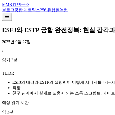
M
MBTI 연구소
블로그
궁합 매트릭스
256 유형
혈액형
ESFJ와 ESTP 궁합 완전정복: 현실 감각
2025년 9월 27일
•
읽기
3
분
TL;DR
ESFJ의 배려와 ESTP의 실행력이 어떻게 시너지를 내는지
직장
친구 관계에서 실제로 도움이 되는 소통 스크립트, 데이트
예상 읽기 시간
약
3
분