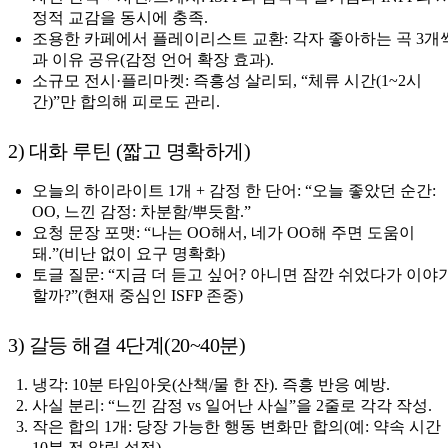
정적 교감을 동시에 충족.
조용한 카페에서 플레이리스트 교환: 각자 좋아하는 곡 3개
과 이유 공유(감정 언어 확장 효과).
소규모 전시·플리마켓: 즉흥성 살리되, “체류 시간(1~2시
간)”만 합의해 피로도 관리.
2) 대화 루틴 (짧고 명확하게)
오늘의 하이라이트 1개 + 감정 한 단어: “오늘 좋았던 순간:
OO, 느낀 감정: 차분함/뿌듯함.”
요청 문장 포맷: “나는 OO해서, 네가 OO해 주면 도움이
돼.”(비난 없이 요구 명확화)
토글 질문: “지금 더 듣고 싶어? 아니면 잠깐 쉬었다가 이야
할까?”(현재 중심인 ISFP 존중)
3) 갈등 해결 4단계(20~40분)
냉각: 10분 타임아웃(산책/물 한 잔). 즉흥 반응 예방.
사실 분리: “느낀 감정 vs 일어난 사실”을 2줄로 각각 작성.
작은 합의 1개: 당장 가능한 행동 변화만 합의(예: 약속 시간
10분 전 알림 설정).