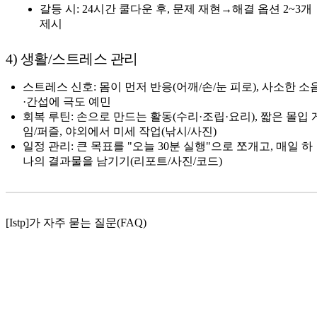
갈등 시: 24시간 쿨다운 후, 문제 재현→해결 옵션 2~3개
제시
4) 생활/스트레스 관리
스트레스 신호: 몸이 먼저 반응(어깨/손/눈 피로), 사소한 소
·간섭에 극도 예민
회복 루틴: 손으로 만드는 활동(수리·조립·요리), 짧은 몰입 
임/퍼즐, 야외에서 미세 작업(낚시/사진)
일정 관리: 큰 목표를 "오늘 30분 실행"으로 쪼개고, 매일 하
나의 결과물을 남기기(리포트/사진/코드)
[Istp]가 자주 묻는 질문(FAQ)