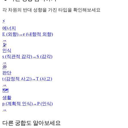
각 차원의 반대 성향을 가진 타입을 확인해보세요
⚡
에너지
E (외향)
→
e (내향적 외향)
→
🔭
인식
s (직관적 감각)
→
S (감각)
→
💭
판단
t (감정적 사고)
→
T (사고)
→
🗺️
생활
p (계획적 인식)
→
P (인식)
→
다른 궁합도 알아보세요