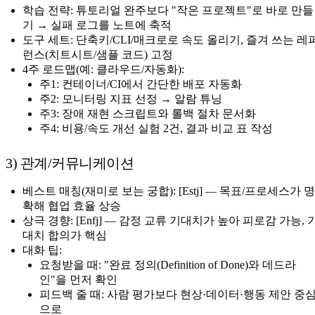
학습 전략: 튜토리얼 완주보다 "작은 프로젝트"로 바로 만들
기 → 실패 로그를 노트에 축적
도구 세트: 단축키/CLI/매크로로 속도 올리기, 즐겨 쓰는 레
런스(치트시트/샘플 코드) 고정
4주 로드맵(예: 클라우드/자동화):
주1: 컨테이너/CI에서 간단한 배포 자동화
주2: 모니터링 지표 선정 → 알람 튜닝
주3: 장애 재현 스크립트와 롤백 절차 문서화
주4: 비용/속도 개선 실험 2건, 결과 비교 표 작성
3) 관계/커뮤니케이션
베스트 매칭(재미로 보는 궁합): [Estj] — 목표/프로세스가 명
확해 협업 효율 상승
상극 경향: [Enfj] — 감정 교류 기대치가 높아 피로감 가능, 
대치 합의가 핵심
대화 팁:
요청받을 때: "완료 정의(Definition of Done)와 데드라
인"을 먼저 확인
피드백 줄 때: 사람 평가보다 현상·데이터·행동 제안 중
으로