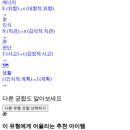
에너지
E (외향)
→
e (내향적 외향)
→
🔭
인식
N (직관)
→
n (감각적 직관)
→
💭
판단
T (사고)
→
t (감정적 사고)
→
🗺️
생활
j (인식적 계획)
→
J (계획)
→
다른 궁합도 알아보세요
다른 유형 조합 선택하기
🎁
이 유형에게 어울리는 추천 아이템