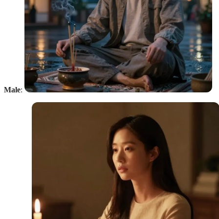
Male
: