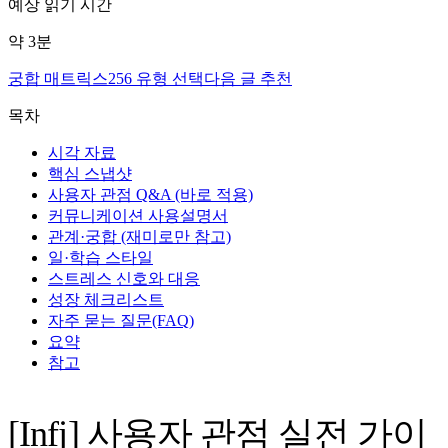
예상 읽기 시간
약
3
분
궁합 매트릭스
256 유형 선택
다음 글 추천
목차
시각 자료
핵심 스냅샷
사용자 관점 Q&A (바로 적용)
커뮤니케이션 사용설명서
관계·궁합 (재미로만 참고)
일·학습 스타일
스트레스 신호와 대응
성장 체크리스트
자주 묻는 질문(FAQ)
요약
참고
[Infj] 사용자 관점 실전 가이