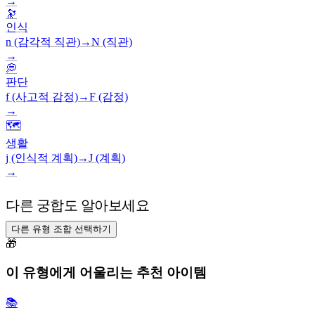
→
🔭
인식
n (감각적 직관)
→
N (직관)
→
💭
판단
f (사고적 감정)
→
F (감정)
→
🗺️
생활
j (인식적 계획)
→
J (계획)
→
다른 궁합도 알아보세요
다른 유형 조합 선택하기
🎁
이 유형에게 어울리는 추천 아이템
📚