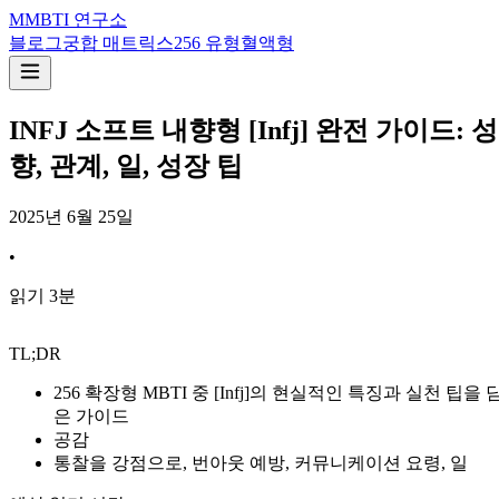
M
MBTI 연구소
블로그
궁합 매트릭스
256 유형
혈액형
INFJ 소프트 내향형 [Infj] 완전 가이드: 성
향, 관계, 일, 성장 팁
2025년 6월 25일
•
읽기
3
분
TL;DR
256 확장형 MBTI 중 [Infj]의 현실적인 특징과 실천 팁을 
은 가이드
공감
통찰을 강점으로, 번아웃 예방, 커뮤니케이션 요령, 일