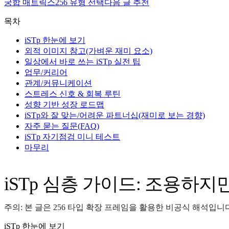
궁합 매트릭스
256 유형 선택
다음 글 추천
목차
iSTp 한눈에 보기
외적 이미지 참고(가벼운 재미 요소)
일상에서 바로 쓰는 iSTp 실전 팁
업무/커리어
관계/커뮤니케이션
스트레스 신호 & 회복 루틴
성향 기반 성장 로드맵
iSTp와 잘 맞는/어려운 파트너십(재미로 보는 경향)
자주 묻는 질문(FAQ)
iSTp 자기점검 미니 테스트
마무리
iSTp 심층 가이드: 조용하
주의: 본 글은 256 타입 확장 프레임을 활용한 비공식 해석입
iSTp 한눈에 보기