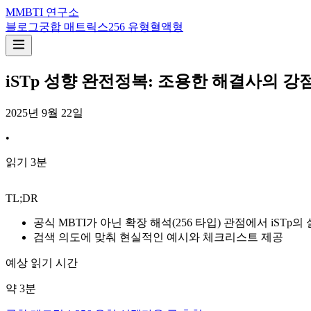
M
MBTI 연구소
블로그
궁합 매트릭스
256 유형
혈액형
iSTp 성향 완전정복: 조용한 해결사의 강점
2025년 9월 22일
•
읽기
3
분
TL;DR
공식 MBTI가 아닌 확장 해석(256 타입) 관점에서 iS
검색 의도에 맞춰 현실적인 예시와 체크리스트 제공
예상 읽기 시간
약
3
분