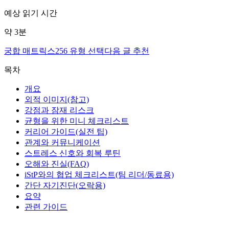
예상 읽기 시간
약
3
분
궁합 매트릭스
256 유형 선택
다음 글 추천
목차
개요
외적 이미지(참고)
강점과 잠재 리스크
균형을 위한 미니 체크리스트
커리어 가이드(실전 팁)
관계와 커뮤니케이션
스트레스 신호와 회복 루틴
오해와 진실(FAQ)
iStP와의 협업 체크리스트(팀 리더/동료용)
간단 자기진단(오락용)
요약
관련 가이드