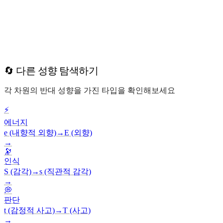
🔄 다른 성향 탐색하기
각 차원의 반대 성향을 가진 타입을 확인해보세요
⚡
에너지
e (내향적 외향)
→
E (외향)
→
🔭
인식
S (감각)
→
s (직관적 감각)
→
💭
판단
t (감정적 사고)
→
T (사고)
→