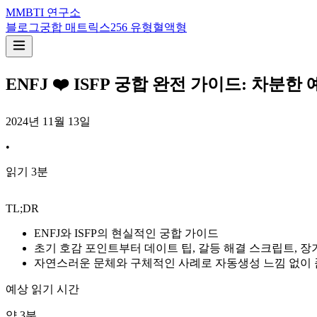
M
MBTI 연구소
블로그
궁합 매트릭스
256 유형
혈액형
ENFJ ❤️ ISFP 궁합 완전 가이드: 
2024년 11월 13일
•
읽기
3
분
TL;DR
ENFJ와 ISFP의 현실적인 궁합 가이드
초기 호감 포인트부터 데이트 팁, 갈등 해결 스크립트, 
자연스러운 문체와 구체적인 사례로 자동생성 느낌 없이
예상 읽기 시간
약
3
분