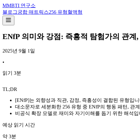
M
MBTI 연구소
블로그
궁합 매트릭스
256 유형
혈액형
ENfP 의미와 강점: 즉흥적 탐험가의 관계,
2025년 9월 1일
•
읽기
3
분
TL;DR
[ENfP]는 외향성과 직관, 감정, 즉흥성이 결합된 유형입
대소문자로 세분화한 256 유형 중 ENfP의 행동 패턴, 
비공식 확장 모델로 재미와 자기이해를 돕기 위한 해석
예상 읽기 시간
약
3
분