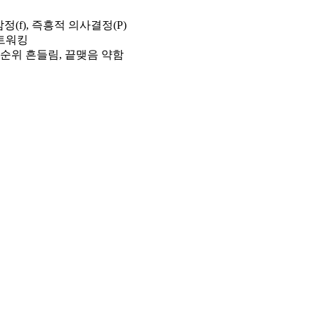
정(f), 즉흥적 의사결정(P)
네트워킹
선순위 흔들림, 끝맺음 약함