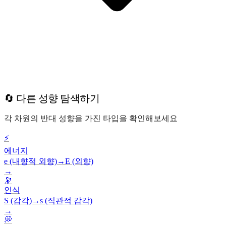
🔄 다른 성향 탐색하기
각 차원의 반대 성향을 가진 타입을 확인해보세요
⚡
에너지
e (내향적 외향)
→
E (외향)
→
🔭
인식
S (감각)
→
s (직관적 감각)
→
💭