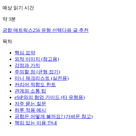
예상 읽기 시간
약
3
분
궁합 매트릭스
256 유형 선택
다음 글 추천
목차
핵심 요약
외적 이미지 (참고용)
강점과 가치
주의할 점 (균형 잡기)
미니 체크리스트 (실전용)
커리어 적합도 힌트
관계와 소통 팁
eStP와의 협업 가이드 (타 유형용)
자주 묻는 질문
하루 적용 예시
궁합은 어떻게 볼까요? (가벼운 참고)
책임 있는 이용 안내