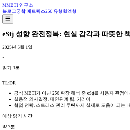
M
MBTI 연구소
블로그
궁합 매트릭스
256 유형
혈액형
eStj 성향 완전정복: 현실 감각과 따뜻한
2025년 5월 1일
•
읽기
3
분
TL;DR
공식 MBTI가 아닌 256 확장 해석 중 eStj를 사용자 관
실용적 의사결정, 대인관계 팁, 커리어
협업 전략, 스트레스 관리 루틴까지 실제로 도움이 되는
예상 읽기 시간
약
3
분