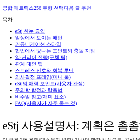
궁합 매트릭스
256 유형 선택
다음 글 추천
목차
eStj 한눈 요약
일상에서 보이는 패턴
커뮤니케이션 스타일
협업에서 빛나는 포인트와 충돌 지점
일·커리어 전략(구체 팁)
관계·대인 팁
스트레스 신호와 회복 루틴
의사결정 프레임(미니 툴)
eStj의 매력 포인트(사용자 관점)
주의할 함정과 탈출법
비주얼 참고(재미 요소)
FAQ(사용자가 자주 묻는 것)
eStj 사용설명서: 계획은 
이 글은 256 유형(대소문자 변형) 기반의 확장 해석으로, 공식