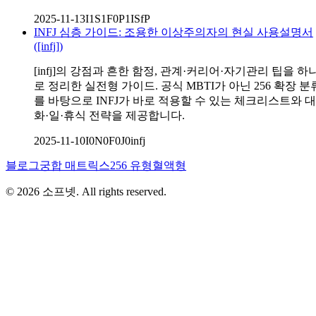
2025-11-13
I1S1F0P1
ISfP
INFJ 심층 가이드: 조용한 이상주의자의 현실 사용설명서
([infj])
[infj]의 강점과 흔한 함정, 관계·커리어·자기관리 팁을 하
로 정리한 실전형 가이드. 공식 MBTI가 아닌 256 확장 분
를 바탕으로 INFJ가 바로 적용할 수 있는 체크리스트와 대
화·일·휴식 전략을 제공합니다.
2025-11-10
I0N0F0J0
infj
블로그
궁합 매트릭스
256 유형
혈액형
©
2026
소프넷
. All rights reserved.