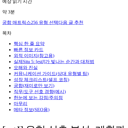
예상 읽기 시간
약
3
분
궁합 매트릭스
256 유형 선택
다음 글 추천
목차
핵심 한 줄 요약
빠른 정보 카드
외적 이미지(참고용)
실제Situ 5: [estJ]가 빛나는 순간과 대처법
오해와 진실
커뮤니케이션 가이드(상대 유형별 팁)
성장 체크리스트(셀프 코칭)
궁합(재미로만 보기)
직무/도구 선호 경향(예시)
한눈에 보는 강점/주의점
마무리
메타 정보(SEO용)