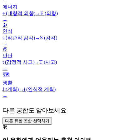
에너지
e (내향적 외향)
→
E (외향)
→
🔭
인식
s (직관적 감각)
→
S (감각)
→
💭
판단
t (감정적 사고)
→
T (사고)
→
🗺️
생활
J (계획)
→
j (인식적 계획)
→
다른 궁합도 알아보세요
다른 유형 조합 선택하기
🎁