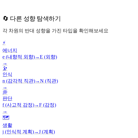
🔄 다른 성향 탐색하기
각 차원의 반대 성향을 가진 타입을 확인해보세요
⚡
에너지
e (내향적 외향)
→
E (외향)
→
🔭
인식
n (감각적 직관)
→
N (직관)
→
💭
판단
f (사고적 감정)
→
F (감정)
→
🗺️
생활
j (인식적 계획)
→
J (계획)
→