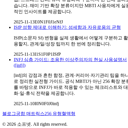
습니다. 재미 기반 확장 분류이지만 MBTI 사용자에게 실
적인 인사이트를 제공합니다.
2025-11-13
E0N1F0J1
eNfJ
ISfP 성향 제대로 이해하기: 섬세함과 자유로움의 균형
ISfP(소문자 Sf) 변형을 실제 생활에서 어떻게 구분하고 활
용할지, 관계/일/성장 팁까지 한 번에 정리합니다.
2025-11-13
I1S1F0P1
ISfP
INFJ 심층 가이드: 조용한 이상주의자의 현실 사용설명서
([infj])
[infj]의 강점과 흔한 함정, 관계·커리어·자기관리 팁을 하
로 정리한 실전형 가이드. 공식 MBTI가 아닌 256 확장 분
를 바탕으로 INFJ가 바로 적용할 수 있는 체크리스트와 대
화·일·휴식 전략을 제공합니다.
2025-11-10
I0N0F0J0
infj
블로그
궁합 매트릭스
256 유형
혈액형
©
2026
소프넷
. All rights reserved.