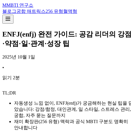
M
MBTI 연구소
블로그
궁합 매트릭스
256 유형
혈액형
ENFJ(enfj) 완전 가이드: 공감 리더의 강
·약점·일·관계·성장 팁
2025년 10월 1일
•
읽기
2
분
TL;DR
자동생성 느낌 없이, ENFJ(enfj)가 궁금해하는 현실 팁을 
았습니다: 강점/함정, 대인관계, 일 스타일, 스트레스 관리,
궁합, 자주 묻는 질문까지
재미 확장판(256 유형) 맥락과 공식 MBTI 구분도 명확히
안내합니다